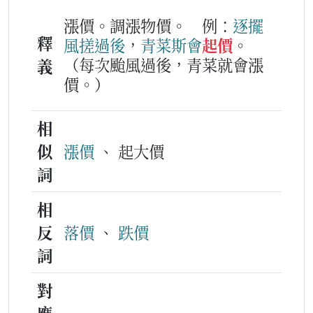
漲價。調漲物價。
例：
逐擺
釋
風搓
過後
，
青菜
斯
會
起價
。
（每次颱風過後，青菜就會漲
義
價。）
相
似
漲價
、 起大價
詞
相
反
落價
、
跌價
詞
對