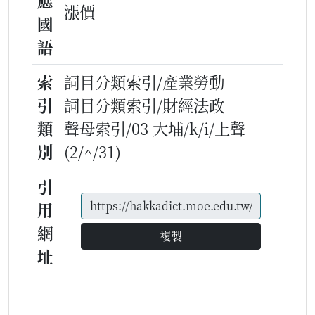
應
漲價
國
語
索
詞目分類索引/產業勞動
引
詞目分類索引/財經法政
類
聲母索引/03 大埔/k/i/上聲
別
(2/^/31)
引
用
網
複製
址