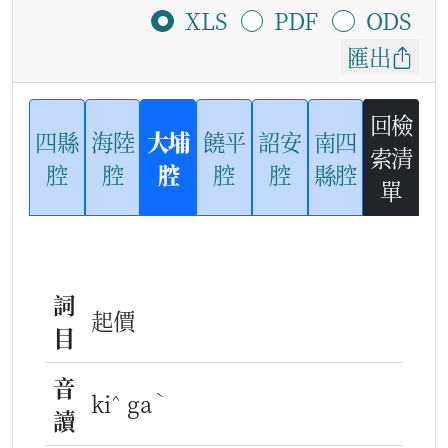
XLS
PDF
ODS
匯出
回檢
四縣
海陸
大埔
饒平
詔安
南四
索清
腔
腔
腔
腔
腔
縣腔
單
詞
起價
目
音
^
ˋ
ki
ga
讀