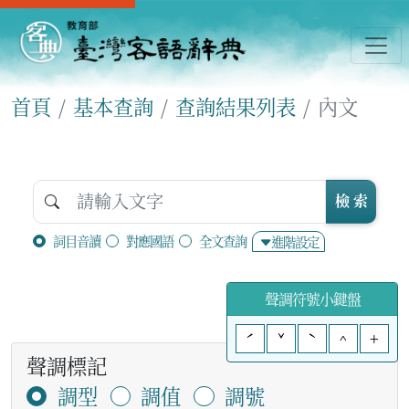
首頁
基本查詢
查詢結果列表
內文
檢 索
詞目音讀
對應國語
全文查詢
進階設定
聲調符號小鍵盤
ˊ
ˇ
ˋ
^
+
聲調標記
調型
調值
調號