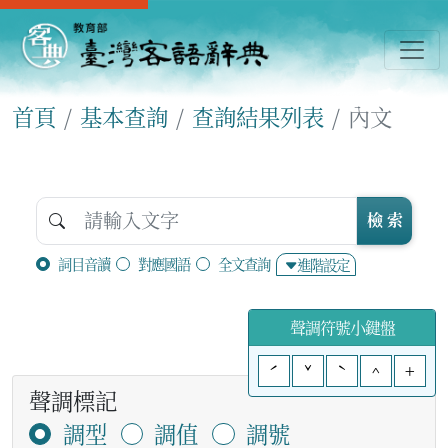
首頁
基本查詢
查詢結果列表
內文
檢 索
詞目音讀
對應國語
全文查詢
進階設定
聲調符號小鍵盤
ˊ
ˇ
ˋ
^
+
聲調標記
調型
調值
調號