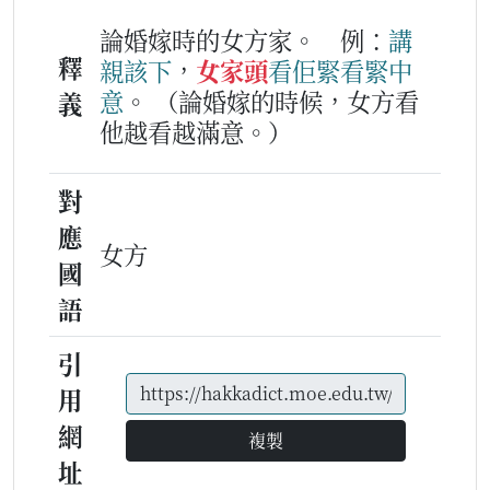
論婚嫁時的女方家。
例：
講
釋
親
該下
，
女家頭
看
佢
緊看
緊
中
意
。
（論婚嫁的時候，女方看
義
他越看越滿意。）
對
應
女方
國
語
引
用
網
複製
址