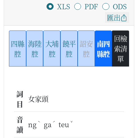
XLS
PDF
ODS
匯出
回檢
四縣
海陸
大埔
饒平
詔安
南四
索清
腔
腔
腔
腔
腔
縣腔
單
詞
女家頭
目
音
ˋ
ˊ
ˇ
ng
ga
teu
讀