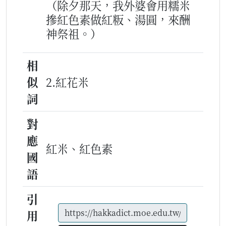
（除夕那天，我外婆會用糯米
摻紅色素做紅粄、湯圓，來酬
神祭祖。）
相
似
2.紅花米
詞
對
應
紅米、紅色素
國
語
引
用