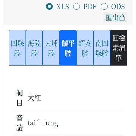
XLS
PDF
ODS
匯出
回檢
四縣
海陸
大埔
饒平
詔安
南四
索清
腔
腔
腔
腔
腔
縣腔
單
詞
大紅
目
音
ˊ
tai
fung
讀