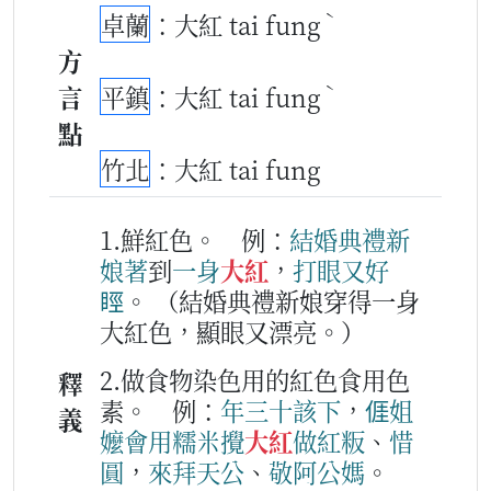
ˋ
卓蘭
：大紅 tai fung
方
ˋ
言
平鎮
：大紅 tai fung
點
竹北
：大紅 tai fung
1.鮮紅色。
例：
結婚
典禮
新
娘
著
到
一身
大紅
，
打眼
又
好
䀴
。
（結婚典禮新娘穿得一身
大紅色，顯眼又漂亮。）
2.做食物染色用的紅色食用色
釋
素。
例：
年三十
該下
，
𠊎
姐
義
嬤
會用
糯米
攪
大紅
做
紅粄
、
惜
圓
，
來
拜天公
、
敬
阿公媽
。