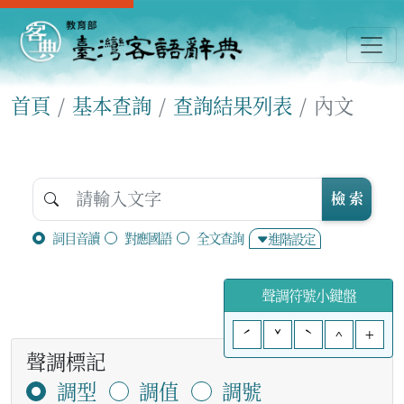
首頁
基本查詢
查詢結果列表
內文
檢 索
詞目音讀
對應國語
全文查詢
進階設定
聲調符號小鍵盤
ˊ
ˇ
ˋ
^
+
聲調標記
調型
調值
調號