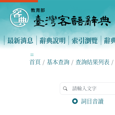
最新消息
辭典說明
索引瀏覽
辭
:::
首頁
基本查詢
查詢結果列表
詞目音讀