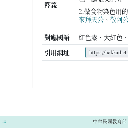
釋義
2.做食物染色用
來
拜天公
、
敬
阿
對應國語
紅色素、大紅色
引用網址
:::
中華民國教育部 版權所有