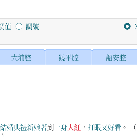
調值
調號
大埔腔
饒平腔
詔安腔
結婚
典禮
新娘
著
到
一身
大紅
，
打眼
又
好看
。
（
。）