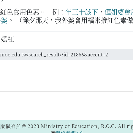
的紅色食用色素。
例：
年三十
該下
，
𠊎
姐婆
會
公婆
。
（除夕那天，我外婆會用糯米摻紅色素
、嫣紅
 © 2023 Ministry of Education, R.O.C. All righ