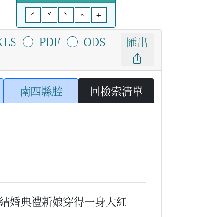
ˊ
ˇ
ˋ
^
+
XLS
PDF
ODS
匯出
南四縣腔
回檢索清單
結婚典禮新娘穿得一身大紅