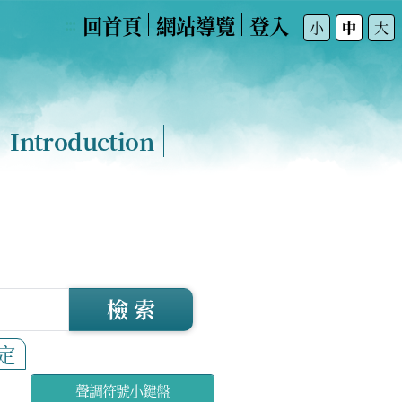
回首頁
網站導覽
登入
:::
小
中
大
Introduction
檢 索
定
聲調符號小鍵盤