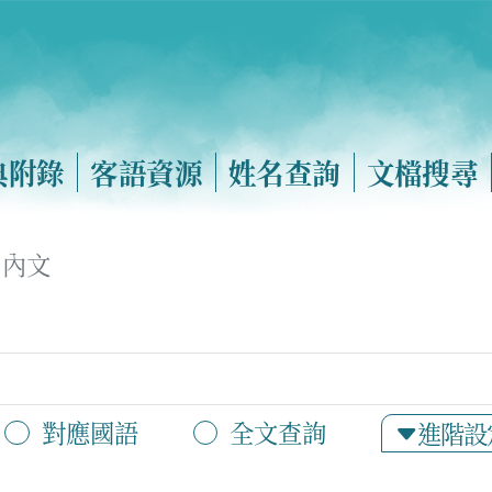
典附錄
客語資源
姓名查詢
文檔搜尋
內文
對應國語
全文查詢
進階設