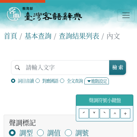
首頁
基本查詢
查詢結果列表
內文
檢 索
詞目音讀
對應國語
全文查詢
進階設定
聲調符號小鍵盤
ˊ
ˇ
ˋ
^
+
聲調標記
調型
調值
調號