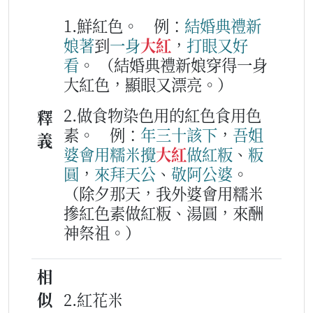
1.鮮紅色。
例：
結婚
典禮
新
娘
著
到
一身
大紅
，
打眼
又
好
看
。
（結婚典禮新娘穿得一身
大紅色，顯眼又漂亮。）
2.做食物染色用的紅色食用色
釋
素。
例：
年三十
該下
，
吾
姐
義
婆
會用
糯米
攪
大紅
做
紅粄
、
粄
圓
，
來
拜天公
、
敬
阿公婆
。
（除夕那天，我外婆會用糯米
摻紅色素做紅粄、湯圓，來酬
神祭祖。）
相
似
2.紅花米