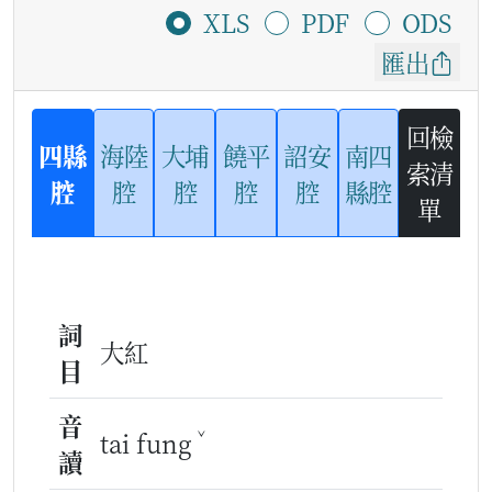
XLS
PDF
ODS
匯出
回檢
四縣
海陸
大埔
饒平
詔安
南四
索清
腔
腔
腔
腔
腔
縣腔
單
詞
大紅
目
音
ˇ
tai fung
讀