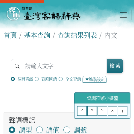
首頁
基本查詢
查詢結果列表
內文
檢 索
詞目音讀
對應國語
全文查詢
進階設定
聲調符號小鍵盤
ˊ
ˇ
ˋ
^
+
聲調標記
調型
調值
調號