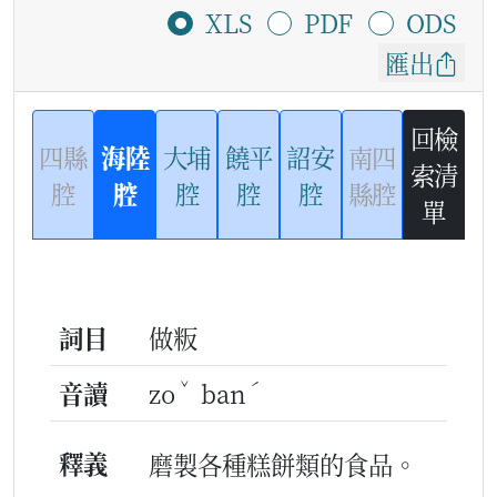
XLS
PDF
ODS
匯出
回檢
四縣
海陸
大埔
饒平
詔安
南四
索清
腔
腔
腔
腔
腔
縣腔
單
詞目
做粄
ˇ
ˊ
音讀
zo
ban
釋義
磨製各種糕餅類的食品。