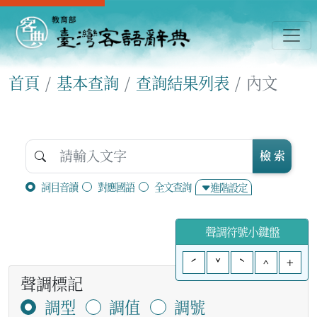
首頁
基本查詢
查詢結果列表
內文
檢 索
詞目音讀
對應國語
全文查詢
進階設定
聲調符號小鍵盤
ˊ
ˇ
ˋ
^
+
聲調標記
調型
調值
調號