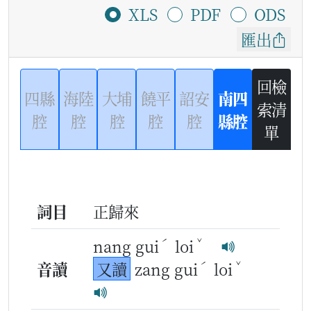
XLS
PDF
ODS
匯出
回檢
四縣
海陸
大埔
饒平
詔安
南四
索清
腔
腔
腔
腔
腔
縣腔
單
詞目
正歸來
ˊ
ˇ
nang gui
loi
ˊ
ˇ
音讀
又讀
zang gui
loi