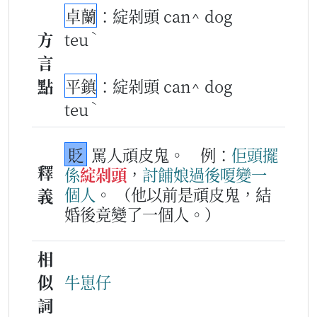
卓蘭
：綻剁頭 can^ dog
ˋ
方
teu
言
點
平鎮
：綻剁頭 can^ dog
ˋ
teu
貶
罵人頑皮鬼。
例：
佢
頭擺
釋
係
綻剁頭
，
討餔娘
過後
嗄
變
一
個人
。
（他以前是頑皮鬼，結
義
婚後竟變了一個人。）
相
似
牛崽仔
詞