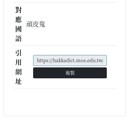
對
應
頑皮鬼
國
語
引
用
網
複製
址