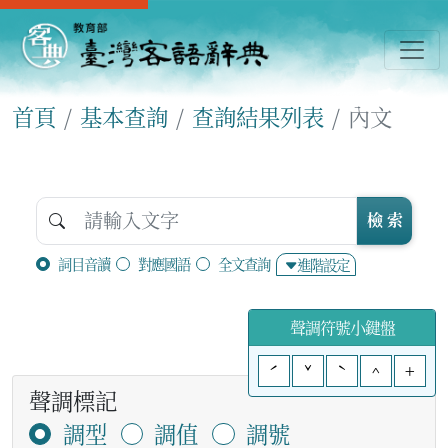
首頁
基本查詢
查詢結果列表
內文
檢 索
詞目音讀
對應國語
全文查詢
進階設定
聲調符號小鍵盤
ˊ
ˇ
ˋ
^
+
聲調標記
調型
調值
調號