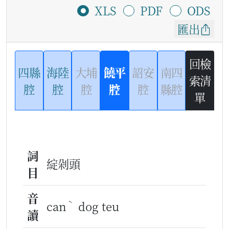
XLS
PDF
ODS
匯出
回檢
四縣
海陸
大埔
饒平
詔安
南四
索清
腔
腔
腔
腔
腔
縣腔
單
詞
綻剁頭
目
音
ˋ
can
dog teu
讀