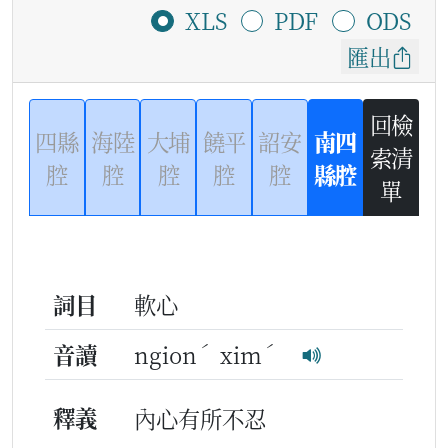
XLS
PDF
ODS
匯出
回檢
四縣
海陸
大埔
饒平
詔安
南四
索清
腔
腔
腔
腔
腔
縣腔
單
詞目
軟心
ˊ
ˊ
音讀
ngion
xim
釋義
內心有所不忍