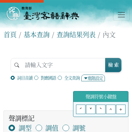
首頁
基本查詢
查詢結果列表
內文
檢 索
詞目音讀
對應國語
全文查詢
進階設定
聲調符號小鍵盤
ˊ
ˇ
ˋ
^
+
聲調標記
調型
調值
調號