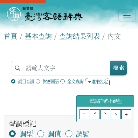
首頁
基本查詢
查詢結果列表
內文
檢 索
詞目音讀
對應國語
全文查詢
進階設定
聲調符號小鍵盤
ˊ
ˇ
ˋ
^
+
聲調標記
調型
調值
調號