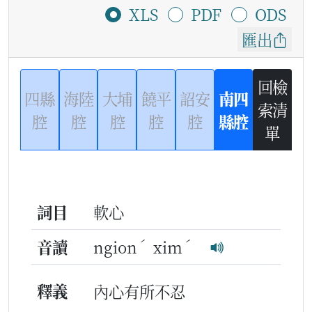
XLS
PDF
ODS
匯出
回檢
四縣
海陸
大埔
饒平
詔安
南四
索清
腔
腔
腔
腔
腔
縣腔
單
詞目
軟心
ˊ
ˊ
音讀
ngion
xim
釋義
內心有所不忍