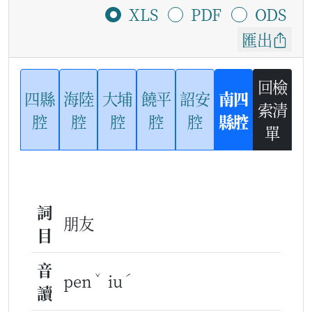
XLS
PDF
ODS
匯出
回檢
四縣
海陸
大埔
饒平
詔安
南四
索清
腔
腔
腔
腔
腔
縣腔
單
詞
朋友
目
音
ˇ
ˊ
pen
iu
讀