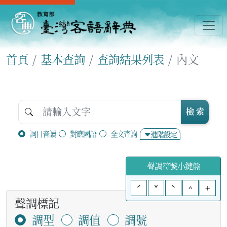
首頁
基本查詢
查詢結果列表
內文
檢 索
詞目音讀
對應國語
全文查詢
進階設定
聲調符號小鍵盤
ˊ
ˇ
ˋ
^
+
聲調標記
調型
調值
調號