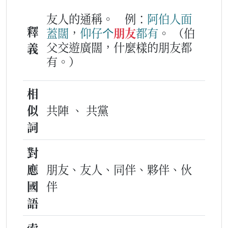
友人的通稱。
例：
阿伯
人面
釋
蓋闊
，
仰仔
个
朋友
都
有
。
（伯
父交遊廣闊，什麼樣的朋友都
義
有。）
相
似
共陣 、 共黨
詞
對
應
朋友、友人、同伴、夥伴、伙
國
伴
語