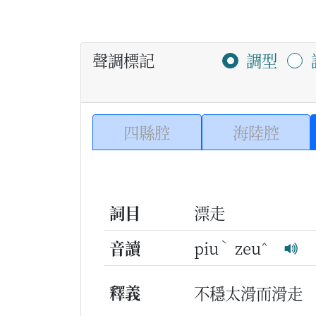
聲調標記
調型
四縣腔
海陸腔
詞目
漂走
ˋ
^
音讀
piu
zeu
釋義
不穩太滑而滑走