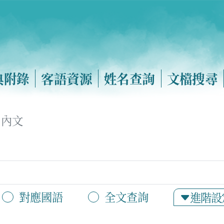
典附錄
客語資源
姓名查詢
文檔搜尋
內文
對應國語
全文查詢
進階設