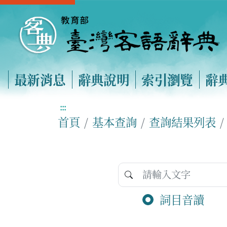
最新消息
辭典說明
索引瀏覽
辭
:::
首頁
基本查詢
查詢結果列表
詞目音讀