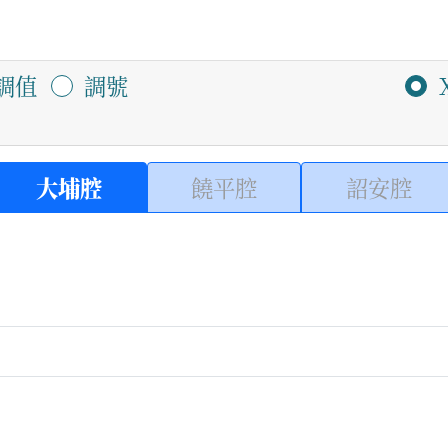
調值
調號
大埔腔
饒平腔
詔安腔