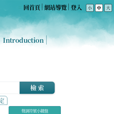
回首頁
網站導覽
登入
:::
小
中
大
Introduction
檢 索
定
聲調符號小鍵盤