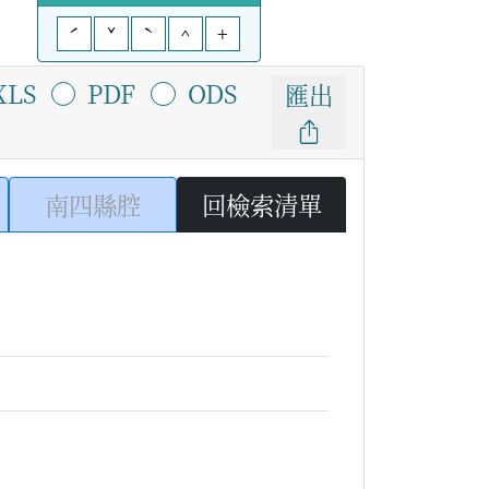
ˊ
ˇ
ˋ
^
+
XLS
PDF
ODS
匯出
南四縣腔
回檢索清單