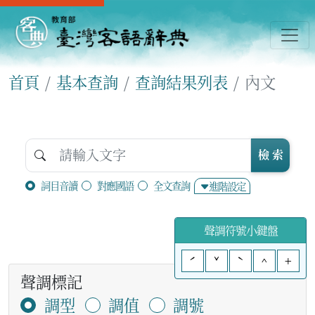
首頁
基本查詢
查詢結果列表
內文
檢 索
詞目音讀
對應國語
全文查詢
進階設定
聲調符號小鍵盤
ˊ
ˇ
ˋ
^
+
聲調標記
調型
調值
調號