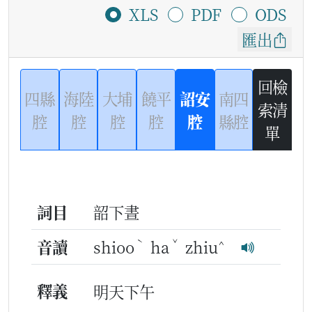
XLS
PDF
ODS
匯出
回檢
四縣
海陸
大埔
饒平
詔安
南四
索清
腔
腔
腔
腔
腔
縣腔
單
詞目
韶下晝
ˋ
ˇ
^
音讀
shioo
ha
zhiu
釋義
明天下午