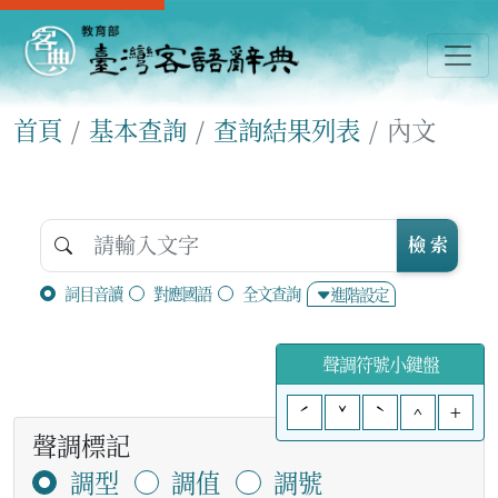
首頁
基本查詢
查詢結果列表
內文
檢 索
詞目音讀
對應國語
全文查詢
進階設定
聲調符號小鍵盤
ˊ
ˇ
ˋ
^
+
聲調標記
調型
調值
調號