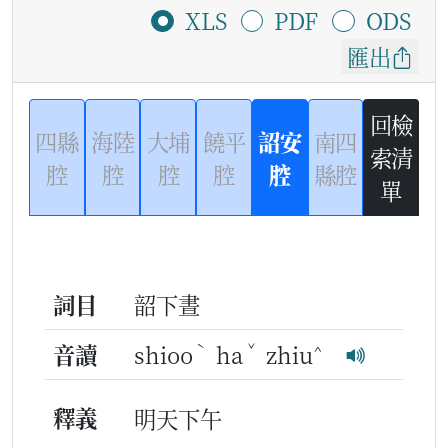
XLS
PDF
ODS
匯出
回檢
四縣
海陸
大埔
饒平
詔安
南四
索清
腔
腔
腔
腔
腔
縣腔
單
詞目
韶下晝
ˋ
ˇ
^
音讀
shioo
ha
zhiu
釋義
明天下午