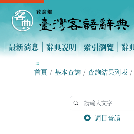
最新消息
辭典說明
索引瀏覽
辭
:::
首頁
基本查詢
查詢結果列表
詞目音讀