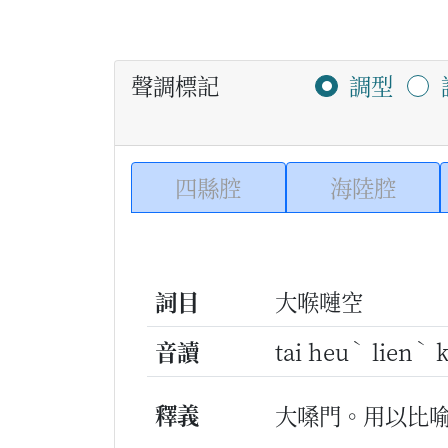
聲調標記
調型
四縣腔
海陸腔
詞目
大喉嗹空
ˋ
ˋ
音讀
tai heu
lien
k
釋義
大嗓門。用以比