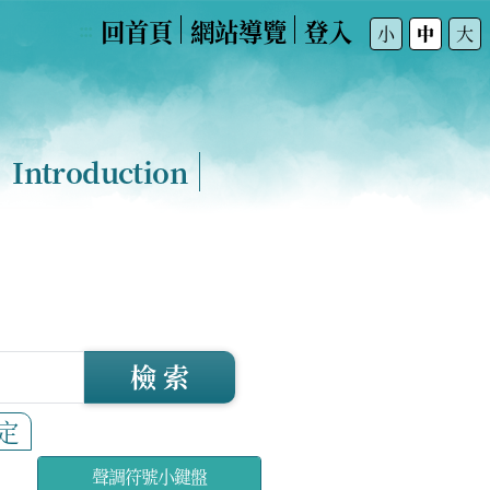
回首頁
網站導覽
登入
:::
小
中
大
Introduction
檢 索
定
聲調符號小鍵盤