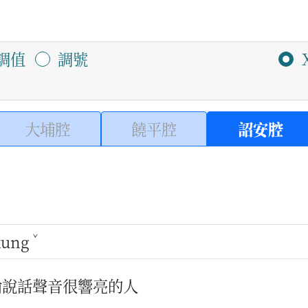
調值
調號
大埔腔
饒平腔
詔安腔
ˇ
ung
喻說話聲音很響亮的人