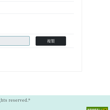
複製
ts reserved.®