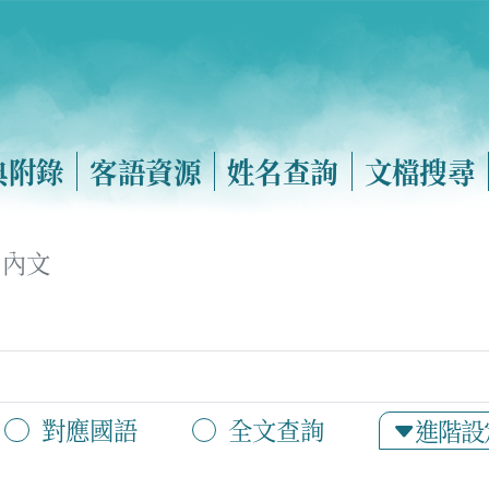
典附錄
客語資源
姓名查詢
文檔搜尋
內文
對應國語
全文查詢
進階設