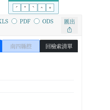
ˊ
ˇ
ˋ
^
+
XLS
PDF
ODS
匯出
南四縣腔
回檢索清單