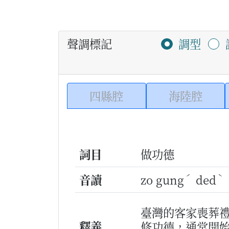
聲調標記
調型
四縣腔
海陸腔
詞目
做功德
ˊ
ˋ
音讀
zo gung
ded
臺灣的客家喪葬
釋義
修功德，通常開