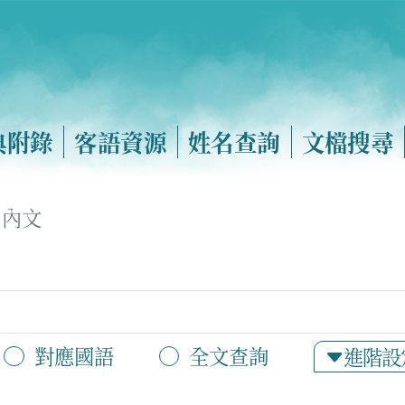
典附錄
客語資源
姓名查詢
文檔搜尋
內文
對應國語
全文查詢
進階設