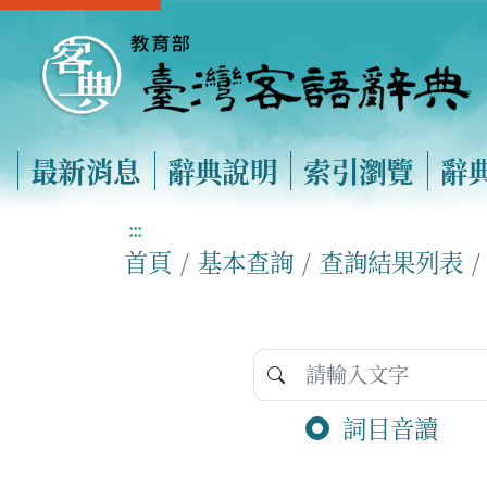
最新消息
辭典說明
索引瀏覽
辭
:::
首頁
基本查詢
查詢結果列表
詞目音讀