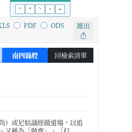
ˊ
ˇ
ˋ
^
+
XLS
PDF
ODS
匯出
南四縣腔
回檢索清單
尚）或尼姑誦經做道場，以追
。又稱為「做齋」、「打