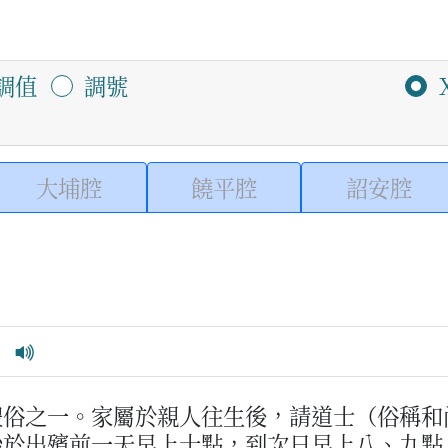
調值
調號
大埔腔
饒平腔
詔安腔
禮俗之一。家屬於親人往生後，請道士（俗稱和
始於出殯前一天早上十點，到次日早上八、九點