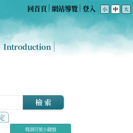
回首頁
網站導覽
登入
:::
小
中
大
Introduction
檢 索
定
聲調符號小鍵盤