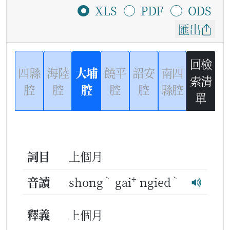
XLS
PDF
ODS
匯出
回檢
四縣
海陸
大埔
饒平
詔安
南四
索清
腔
腔
腔
腔
腔
縣腔
單
詞目
上個月
ˋ
+
ˋ
音讀
shong
gai
ngied
釋義
上個月