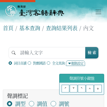
首頁
基本查詢
查詢結果列表
內文
檢 索
詞目音讀
對應國語
全文查詢
進階設定
聲調符號小鍵盤
ˊ
ˇ
ˋ
^
+
聲調標記
調型
調值
調號