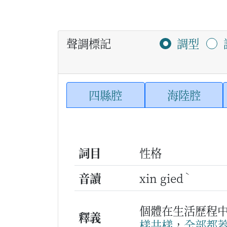
聲調標記
調型
四縣腔
海陸腔
詞目
性格
ˋ
音讀
xin gied
個體在生活歷程
釋義
樣
共樣
，
全部
都