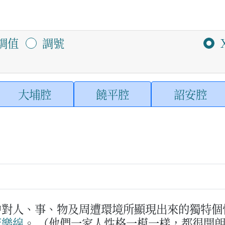
調值
調號
大埔腔
饒平腔
詔安腔
中對人、事、物及周遭環境所顯現出來的獨特個
蓋
樂線
。
（他們一家人性格一模一樣，都很開