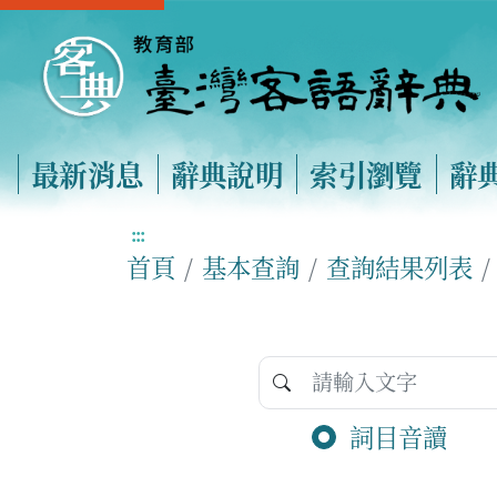
最新消息
辭典說明
索引瀏覽
辭
:::
首頁
基本查詢
查詢結果列表
詞目音讀