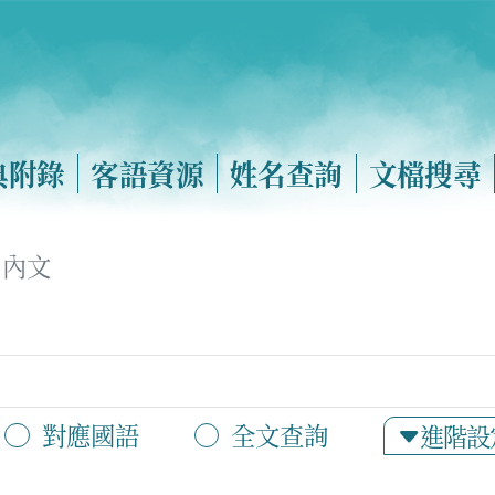
典附錄
客語資源
姓名查詢
文檔搜尋
內文
對應國語
全文查詢
進階設