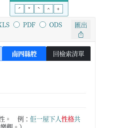
ˊ
ˇ
ˋ
^
+
XLS
PDF
ODS
匯出
南四縣腔
回檢索清單
性。
例：
佢
一
屋下人
性格
共
朗樂觀。）