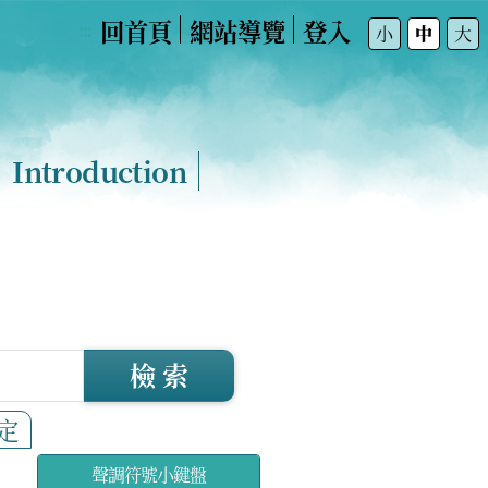
回首頁
網站導覽
登入
:::
小
中
大
Introduction
檢 索
定
聲調符號小鍵盤