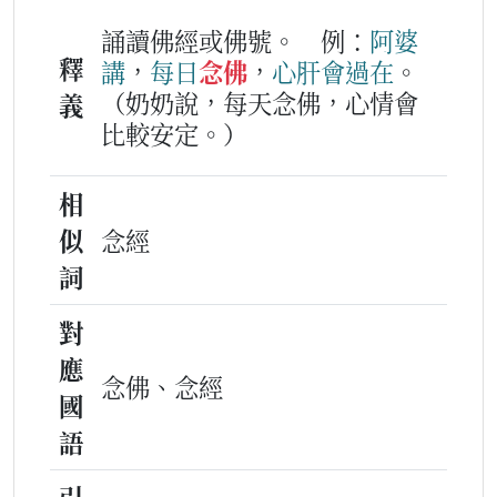
誦讀佛經或佛號。
例：
阿婆
釋
講
，
每日
念佛
，
心肝
會
過
在
。
（奶奶說，每天念佛，心情會
義
比較安定。）
相
似
念經
詞
對
應
念佛、念經
國
語