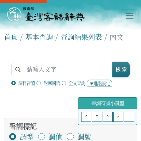
首頁
基本查詢
查詢結果列表
內文
檢 索
詞目音讀
對應國語
全文查詢
進階設定
聲調符號小鍵盤
ˊ
ˇ
ˋ
^
+
聲調標記
調型
調值
調號