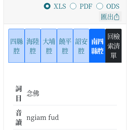
XLS
PDF
ODS
匯出
回檢
四縣
海陸
大埔
饒平
詔安
南四
索清
腔
腔
腔
腔
腔
縣腔
單
詞
念佛
目
音
ngiam fud
讀