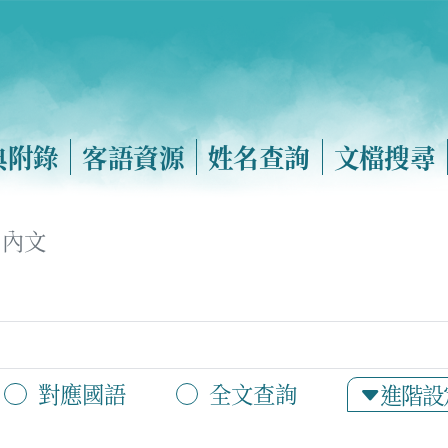
典附錄
客語資源
姓名查詢
文檔搜尋
內文
對應國語
全文查詢
進階設