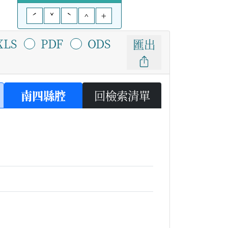
ˊ
ˇ
ˋ
^
+
XLS
PDF
ODS
匯出
南四縣腔
回檢索清單