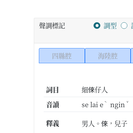
聲調標記
調型
四縣腔
海陸腔
詞目
細倈仔人
ˋ
ˇ
音讀
se lai e
ngin
釋義
男人。倈，兒子