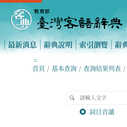
最新消息
辭典說明
索引瀏覽
辭
:::
首頁
基本查詢
查詢結果列表
詞目音讀