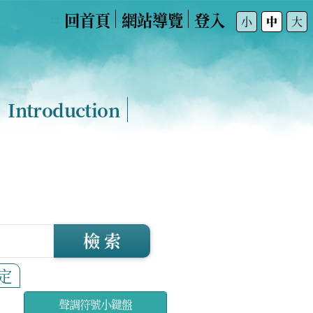
回首頁
網站導覽
登入
:::
小
中
大
Introduction
檢 索
定
聲調符號小鍵盤