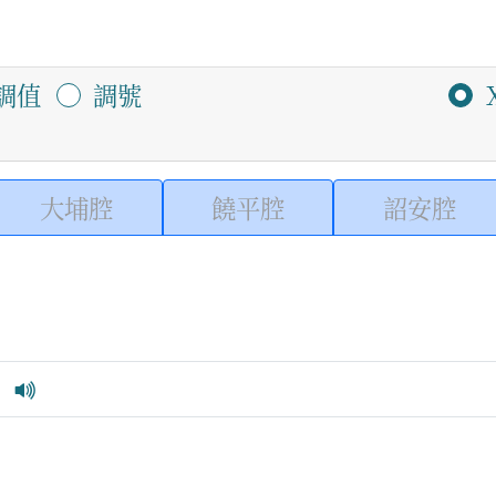
調值
調號
大埔腔
饒平腔
詔安腔