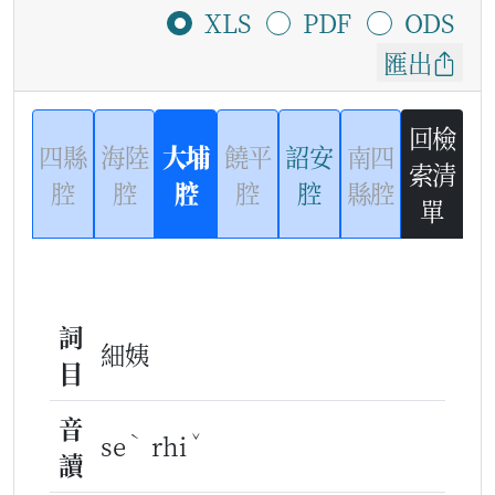
XLS
PDF
ODS
匯出
回檢
四縣
海陸
大埔
饒平
詔安
南四
索清
腔
腔
腔
腔
腔
縣腔
單
詞
細姨
目
音
ˋ
ˇ
se
rhi
讀