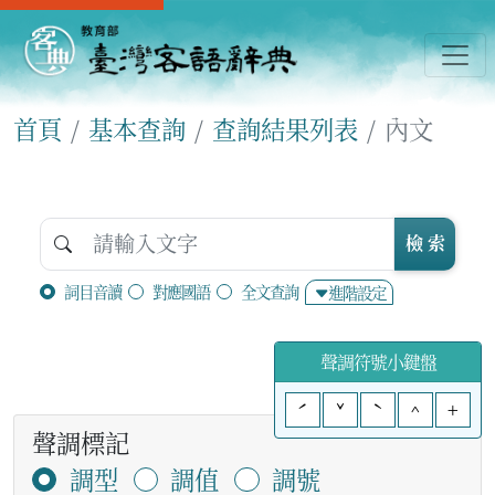
首頁
基本查詢
查詢結果列表
內文
檢 索
詞目音讀
對應國語
全文查詢
進階設定
聲調符號小鍵盤
ˊ
ˇ
ˋ
^
+
聲調標記
調型
調值
調號