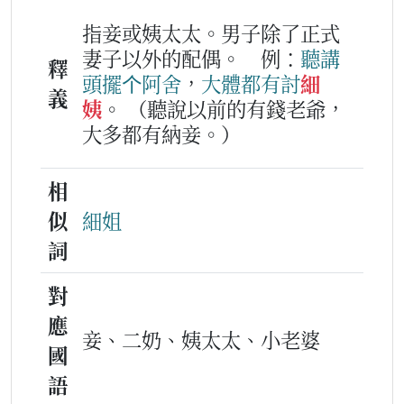
指妾或姨太太。男子除了正式
妻子以外的配偶。
例：
聽講
釋
頭擺
个
阿
舍
，
大體
都
有
討
細
義
姨
。
（聽說以前的有錢老爺，
大多都有納妾。）
相
似
細姐
詞
對
應
妾、二奶、姨太太、小老婆
國
語