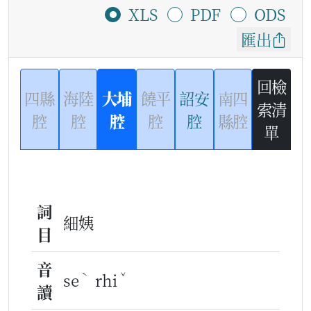
XLS
PDF
ODS
匯出
回檢
四縣
海陸
大埔
饒平
詔安
南四
索清
腔
腔
腔
腔
腔
縣腔
單
詞
細姨
目
音
ˋ
ˇ
se
rhi
讀