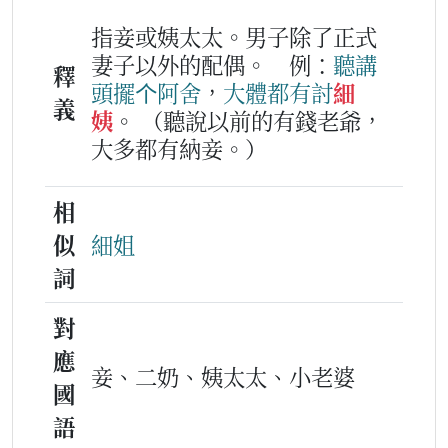
指妾或姨太太。男子除了正式
妻子以外的配偶。
例：
聽講
釋
頭擺
个
阿
舍
，
大體
都
有
討
細
義
姨
。
（聽說以前的有錢老爺，
大多都有納妾。）
相
似
細姐
詞
對
應
妾、二奶、姨太太、小老婆
國
語