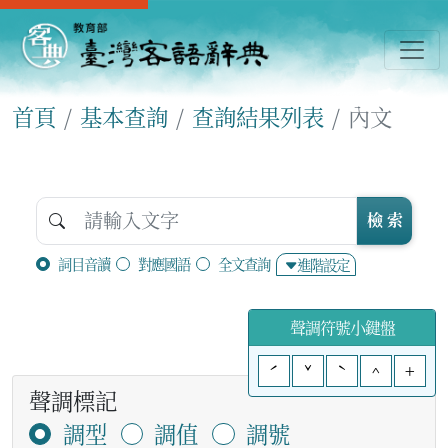
首頁
基本查詢
查詢結果列表
內文
檢 索
詞目音讀
對應國語
全文查詢
進階設定
聲調符號小鍵盤
ˊ
ˇ
ˋ
^
+
聲調標記
調型
調值
調號