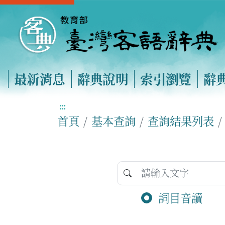
最新消息
辭典說明
索引瀏覽
辭
:::
首頁
基本查詢
查詢結果列表
詞目音讀