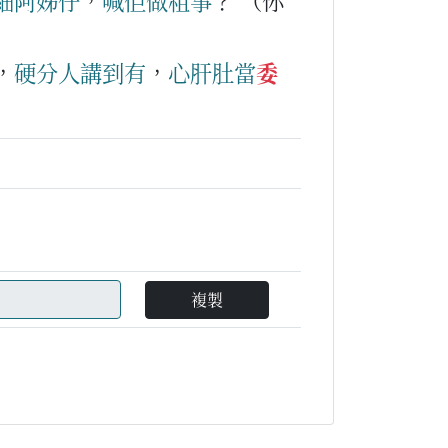
細
阿姊
仔
，
喊
佢
做
粗
事
？
（你
，
硬
分
人
講到
有
，
心肝肚
當
委
複製