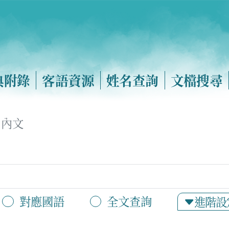
典附錄
客語資源
姓名查詢
文檔搜尋
內文
對應國語
全文查詢
進階設