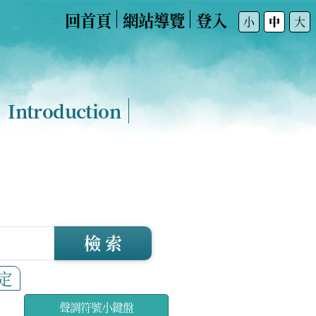
回首頁
網站導覽
登入
:::
小
中
大
Introduction
檢 索
定
聲調符號小鍵盤