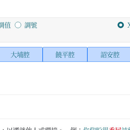
調值
調號
大埔腔
饒平腔
詔安腔