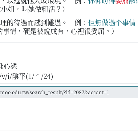
志，以遷就他人或環境。
例：
你
仰
盼得
委屈
該
位小姐，叫她做粗活？）
合理的待遇而感到難過。
例：
佢
無
做
過
个
事情
的事情，硬是被說成有，心裡很委屈。）
維心態
/i/陰平(1/ˊ/24)