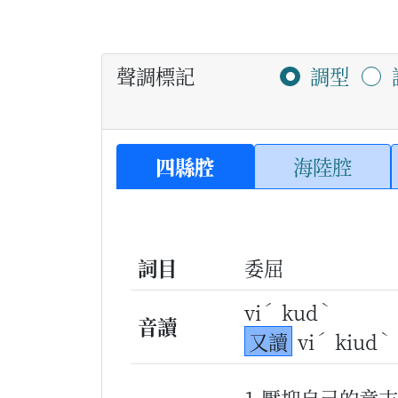
聲調標記
調型
四縣腔
海陸腔
詞目
委屈
ˊ
ˋ
vi
kud
音讀
ˊ
ˋ
又讀
vi
kiud