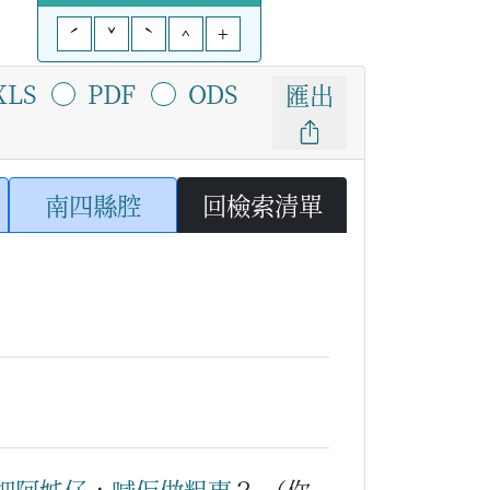
ˊ
ˇ
ˋ
^
+
XLS
PDF
ODS
匯出
南四縣腔
回檢索清單