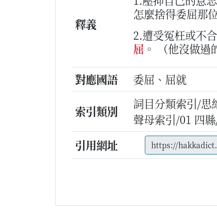
1.壓抑自己的意
怎麼捨得委屈那
釋義
2.遭受冤枉或不
屈
。
（他沒做過
對應國語
委屈、屈就
詞目分類索引/思
索引類別
聲母索引/01 四縣/v
引用網址