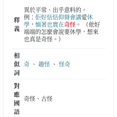
異於平常、出乎意料的。
例：
佢
好恬恬
仰脣
會
講
愛
休
釋
學
，
愐
著
也
實在
奇怪
。
（他好
義
端端的怎麼會說要休學，想來
也真是奇怪。）
相
似
奇
、
趣怪
、
怪奇
詞
對
應
奇怪、古怪
國
語