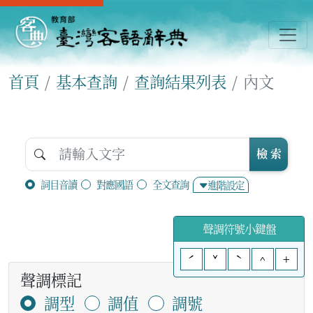
首頁
基本查詢
查詢結果列表
內文
檢 索
詞目音讀
對應國語
全文查詢
進階設定
聲調符號小鍵盤
ˊ
ˇ
ˋ
^
+
聲調標記
調型
調值
調號