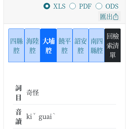
XLS
PDF
ODS
匯出
回檢
四縣
海陸
大埔
饒平
詔安
南四
索清
腔
腔
腔
腔
腔
縣腔
單
詞
奇怪
目
音
ˇ
ˋ
ki
guai
讀