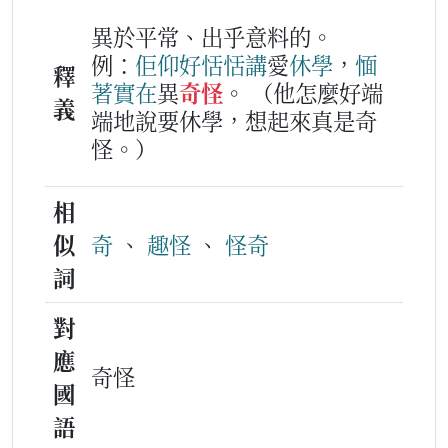
異於平常、出乎意料的。
例：
佢
仰
好恬恬
講
愛
休學
，
愐
釋
著
實在
異
奇怪
。
（他怎麼好端
義
端地說要休學，想起來真是奇
怪。）
相
似
奇
、
趣怪
、
怪奇
詞
對
應
奇怪
國
語