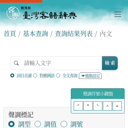
首頁
基本查詢
查詢結果列表
內文
檢 索
詞目音讀
對應國語
全文查詢
進階設定
聲調符號小鍵盤
ˊ
ˇ
ˋ
^
+
聲調標記
調型
調值
調號