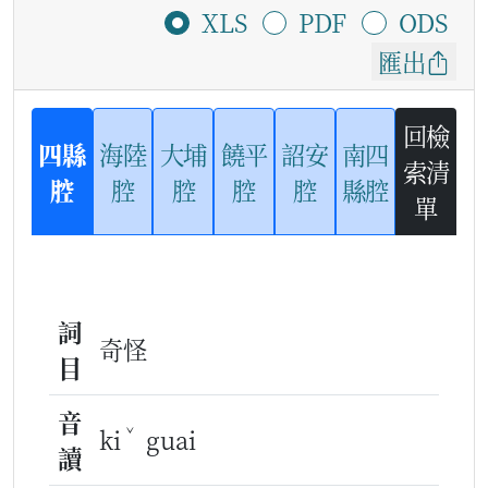
XLS
PDF
ODS
匯出
回檢
四縣
海陸
大埔
饒平
詔安
南四
索清
腔
腔
腔
腔
腔
縣腔
單
詞
奇怪
目
音
ˇ
ki
guai
讀