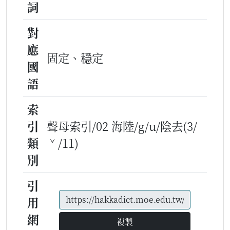
詞
對
應
固定、穩定
國
語
索
引
聲母索引/02 海陸/g/u/陰去(3/
類
ˇ/11)
別
引
用
網
複製