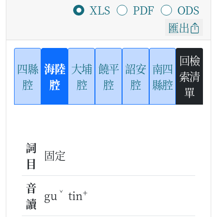
XLS
PDF
ODS
匯出
回檢
四縣
海陸
大埔
饒平
詔安
南四
索清
腔
腔
腔
腔
腔
縣腔
單
詞
固定
目
音
ˇ
+
gu
tin
讀