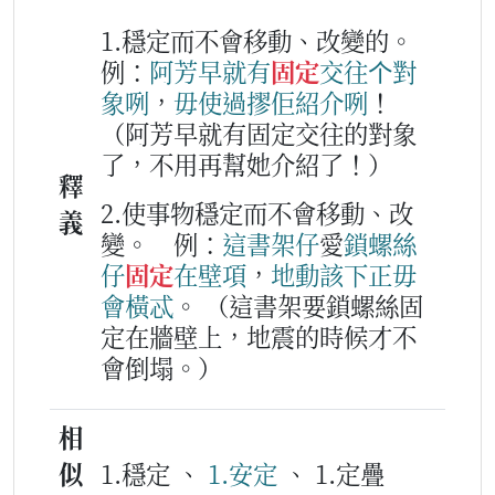
1.穩定而不會移動、改變的。
例：
阿
芳
早就
有
固定
交
往
个
對
象
咧
，
毋使
過
摎
佢
紹介
咧
！
（阿芳早就有固定交往的對象
了，不用再幫她介紹了！）
釋
2.使事物穩定而不會移動、改
義
變。
例：
這
書
架
仔
愛
鎖
螺絲
仔
固定
在
壁項
，
地動
該下
正毋
會
橫
忒
。
（這書架要鎖螺絲固
定在牆壁上，地震的時候才不
會倒塌。）
相
似
1.穩定 、
1.安定
、 1.定疊