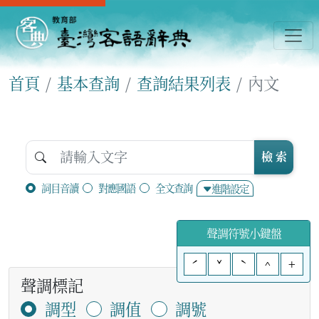
首頁
基本查詢
查詢結果列表
內文
檢 索
詞目音讀
對應國語
全文查詢
進階設定
聲調符號小鍵盤
ˊ
ˇ
ˋ
^
+
聲調標記
調型
調值
調號