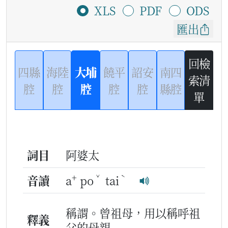
XLS
PDF
ODS
匯出
回檢
四縣
海陸
大埔
饒平
詔安
南四
索清
腔
腔
腔
腔
腔
縣腔
單
詞目
阿婆太
+
ˇ
ˋ
音讀
a
po
tai
稱謂。曾祖母，用以稱呼祖
釋義
父的母親