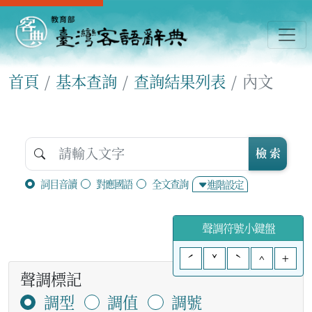
首頁
基本查詢
查詢結果列表
內文
檢 索
詞目音讀
對應國語
全文查詢
進階設定
聲調符號小鍵盤
ˊ
ˇ
ˋ
^
+
聲調標記
調型
調值
調號