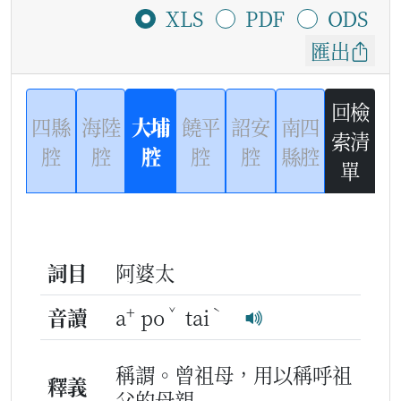
XLS
PDF
ODS
匯出
回檢
四縣
海陸
大埔
饒平
詔安
南四
索清
腔
腔
腔
腔
腔
縣腔
單
詞目
阿婆太
+
ˇ
ˋ
音讀
a
po
tai
稱謂。曾祖母，用以稱呼祖
釋義
父的母親