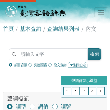
首頁
基本查詢
查詢結果列表
內文
檢 索
詞目音讀
對應國語
全文查詢
進階設定
聲調符號小鍵盤
ˊ
ˇ
ˋ
^
+
聲調標記
調型
調值
調號