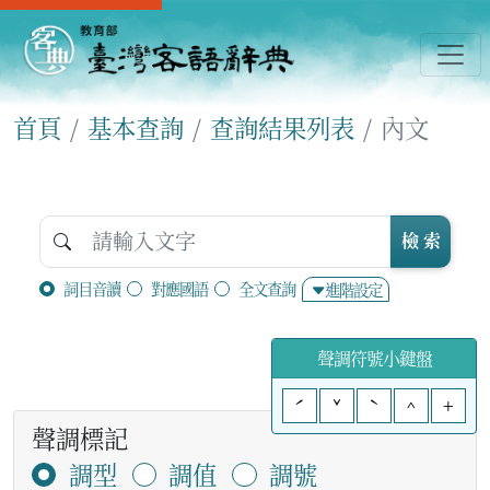
首頁
基本查詢
查詢結果列表
內文
檢 索
詞目音讀
對應國語
全文查詢
進階設定
聲調符號小鍵盤
ˊ
ˇ
ˋ
^
+
聲調標記
調型
調值
調號