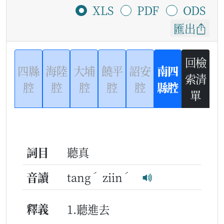
XLS
PDF
ODS
匯出
回檢
四縣
海陸
大埔
饒平
詔安
南四
索清
腔
腔
腔
腔
腔
縣腔
單
詞目
聽真
ˊ
ˊ
音讀
tang
ziin
釋義
1.聽進去