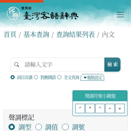
首頁
基本查詢
查詢結果列表
內文
檢 索
詞目音讀
對應國語
全文查詢
進階設定
聲調符號小鍵盤
ˊ
ˇ
ˋ
^
+
聲調標記
調型
調值
調號