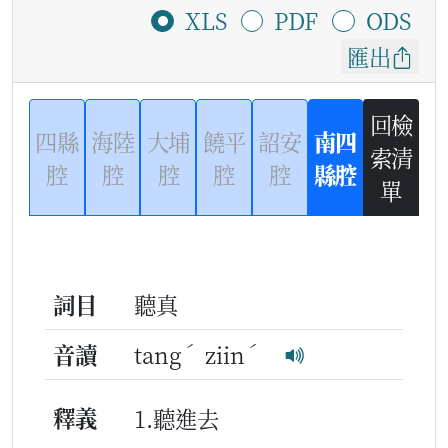
XLS
PDF
ODS
匯出
回檢
四縣
海陸
大埔
饒平
詔安
南四
索清
腔
腔
腔
腔
腔
縣腔
單
詞目
聽真
ˊ
ˊ
音讀
tang
ziin
釋義
1.聽進去