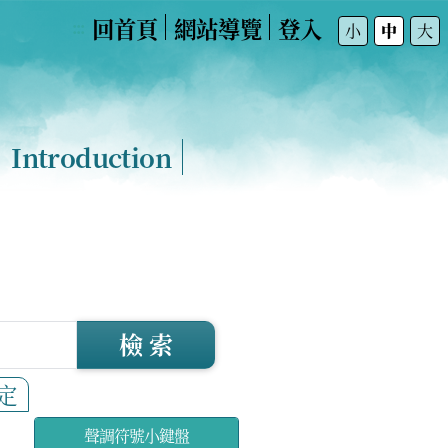
回首頁
網站導覽
登入
:::
小
中
大
Introduction
檢 索
定
聲調符號小鍵盤