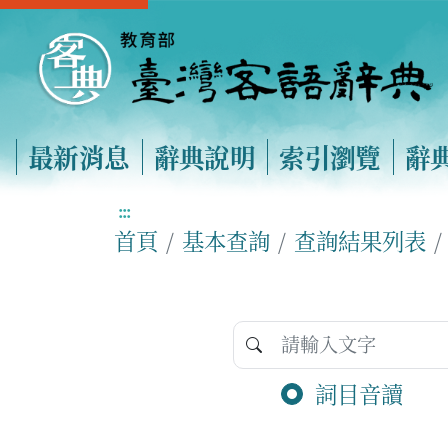
最新消息
辭典說明
索引瀏覽
辭
:::
首頁
基本查詢
查詢結果列表
詞目音讀