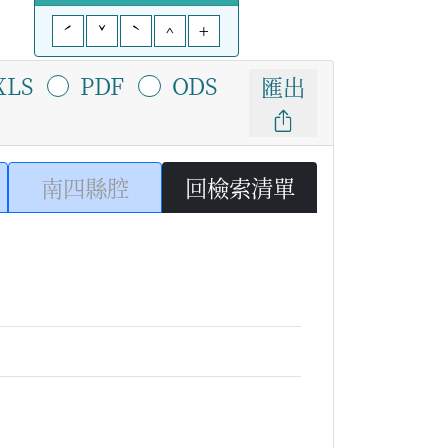
ˊ
ˇ
ˋ
^
+
XLS
PDF
ODS
匯出
南四縣腔
回檢索清單