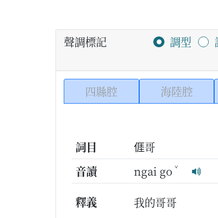
聲調標記
調型
四縣腔
海陸腔
詞目
𠊎哥
ˇ
音讀
ngai go
釋義
我的哥哥