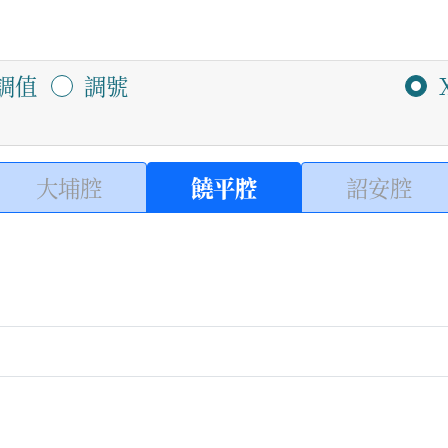
調值
調號
大埔腔
饒平腔
詔安腔