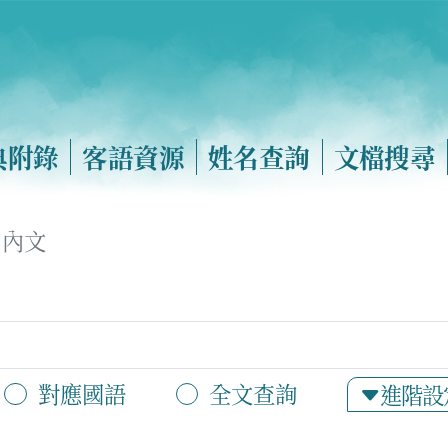
典附錄
客語資源
姓名查詢
文檔搜尋
內文
對應國語
全文查詢
進階設