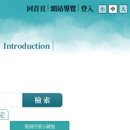
回首頁
網站導覽
登入
:::
小
中
大
Introduction
檢 索
定
聲調符號小鍵盤