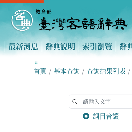
最新消息
辭典說明
索引瀏覽
辭
:::
首頁
基本查詢
查詢結果列表
詞目音讀