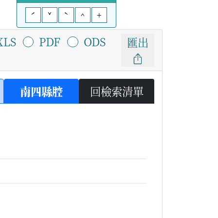
ˊ
ˇ
ˋ
^
+
XLS
PDF
ODS
匯出
南四縣腔
回檢索清單