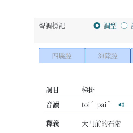
聲調標記
調型
四縣腔
海陸腔
詞目
梯排
ˊ
ˇ
音讀
toi
pai
釋義
大門前的石階