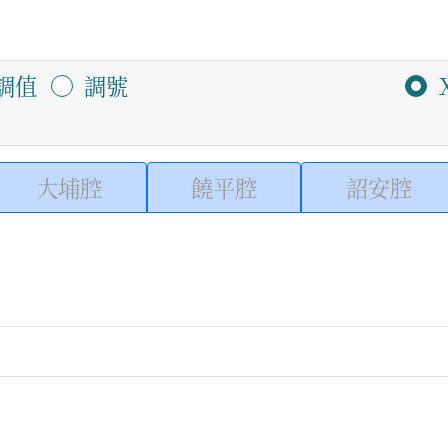
調值
調號
大埔腔
饒平腔
詔安腔