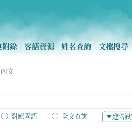
典附錄
客語資源
姓名查詢
文檔搜尋
內文
對應國語
全文查詢
進階設