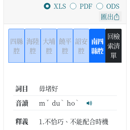
XLS
PDF
ODS
匯出
回檢
四縣
海陸
大埔
饒平
詔安
南四
索清
腔
腔
腔
腔
腔
縣腔
單
詞目
毋堵好
ˇ
ˋ
ˋ
音讀
m
du
ho
釋義
1.不恰巧、不能配合時機