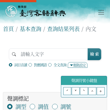
首頁
基本查詢
查詢結果列表
內文
檢 索
詞目音讀
對應國語
全文查詢
進階設定
聲調符號小鍵盤
ˊ
ˇ
ˋ
^
+
聲調標記
調型
調值
調號