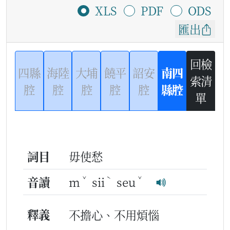
XLS
PDF
ODS
匯出
回檢
四縣
海陸
大埔
饒平
詔安
南四
索清
腔
腔
腔
腔
腔
縣腔
單
詞目
毋使愁
ˇ
ˋ
ˇ
音讀
m
sii
seu
釋義
不擔心、不用煩惱