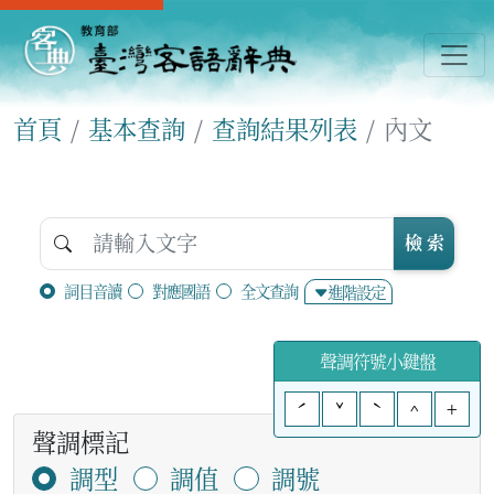
首頁
基本查詢
查詢結果列表
內文
檢 索
詞目音讀
對應國語
全文查詢
進階設定
聲調符號小鍵盤
ˊ
ˇ
ˋ
^
+
聲調標記
調型
調值
調號