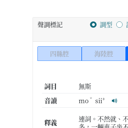
聲調標記
調型
四縣腔
海陸腔
詞目
無斯
ˇ
+
音讀
mo
sii
連詞。不然就、
釋義
多，一輛車子坐