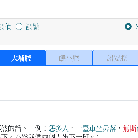
調值
調號
大埔腔
饒平腔
詔安腔
不然的話。
例：
恁
多
人
，
一
臺
車
坐
毋
落
，
無斯
不下，不然我們兩個人坐下一班。）