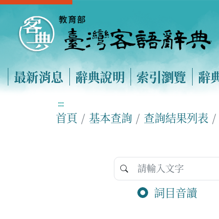
最新消息
辭典說明
索引瀏覽
辭
:::
首頁
基本查詢
查詢結果列表
詞目音讀