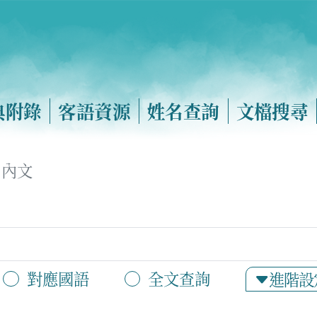
典附錄
客語資源
姓名查詢
文檔搜尋
內文
對應國語
全文查詢
進階設