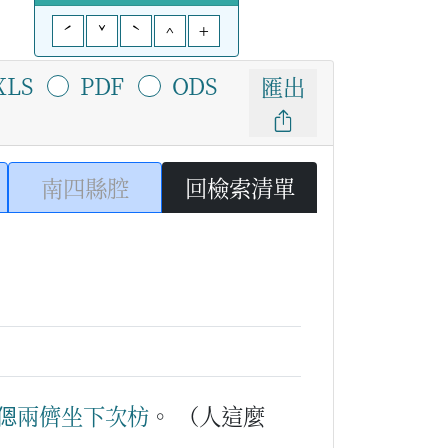
ˊ
ˇ
ˋ
^
+
XLS
PDF
ODS
匯出
南四縣腔
回檢索清單
𫣆兩儕
坐
下
次
枋
。
（人這麼