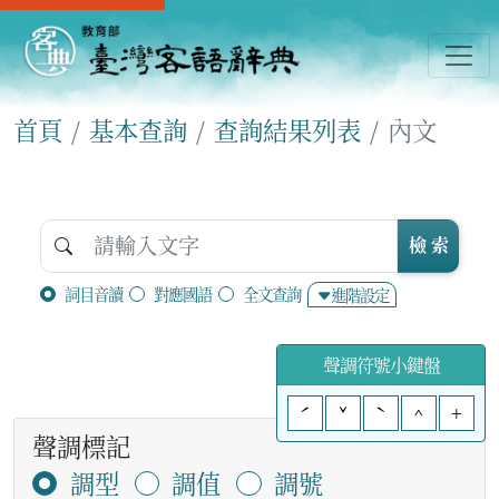
首頁
基本查詢
查詢結果列表
內文
檢 索
詞目音讀
對應國語
全文查詢
進階設定
聲調符號小鍵盤
ˊ
ˇ
ˋ
^
+
聲調標記
調型
調值
調號