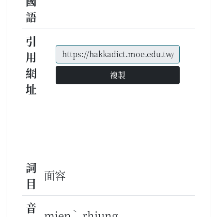
國
語
引
用
網
複製
址
詞
面容
目
音
ˋ
mien
rhiung