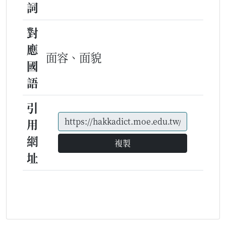
詞
對
應
面容、面貌
國
語
引
用
網
複製
址