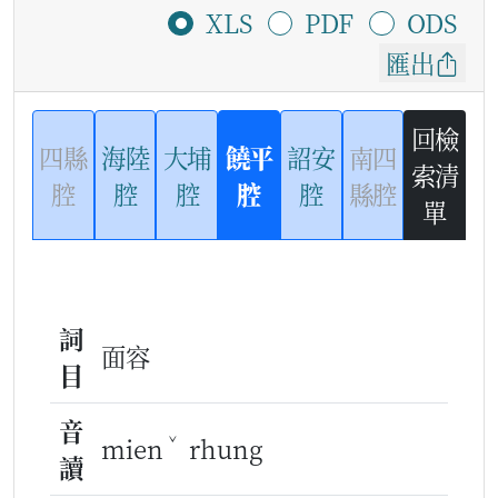
XLS
PDF
ODS
匯出
回檢
四縣
海陸
大埔
饒平
詔安
南四
索清
腔
腔
腔
腔
腔
縣腔
單
詞
面容
目
音
ˇ
mien
rhung
讀