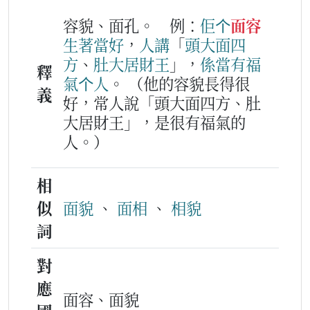
容貌、面孔。
例：
佢
个
面容
生
著
當好
，
人
講
「
頭大
面
四
方
、
肚
大
居
財
王
」，
係
當
有
福
釋
氣
个
人
。
（他的容貌長得很
義
好，常人說「頭大面四方、肚
大居財王」，是很有福氣的
人。）
相
似
面貌
、
面相
、
相貌
詞
對
應
面容、面貌