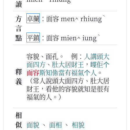
讀
ˋ
方
卓蘭
：面容 men^ rhiung
言
ˋ
點
平鎮
：面容 mien^ iung
容貌、面孔。
例：
人
講
頭大
面
四方
、
肚
大
居
財
王
，
䀴
佢
个
釋
面容
斯
知
係
當
有
福氣
个
人
。
（常人說頭大面四方、肚大居
義
財王，看他的容貌就知是很有
福氣的人。）
相
似
面貌
、
面相
、
相貌