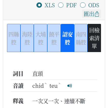
XLS
PDF
ODS
匯出
回檢
四縣
海陸
大埔
饒平
詔安
南四
索清
腔
腔
腔
腔
腔
縣腔
單
詞目
直頭
ˋ
ˋ
音讀
chid
teu
釋義
一次又一次、連續不斷