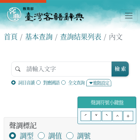
首頁
基本查詢
查詢結果列表
內文
檢 索
詞目音讀
對應國語
全文查詢
進階設定
聲調符號小鍵盤
ˊ
ˇ
ˋ
^
+
聲調標記
調型
調值
調號