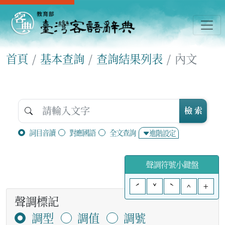
首頁
基本查詢
查詢結果列表
內文
檢 索
詞目音讀
對應國語
全文查詢
進階設定
聲調符號小鍵盤
ˊ
ˇ
ˋ
^
+
聲調標記
調型
調值
調號