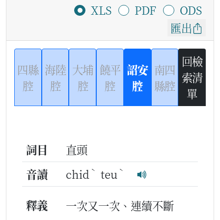
XLS
PDF
ODS
匯出
回檢
四縣
海陸
大埔
饒平
詔安
南四
索清
腔
腔
腔
腔
腔
縣腔
單
詞目
直頭
ˋ
ˋ
音讀
chid
teu
釋義
一次又一次、連續不斷