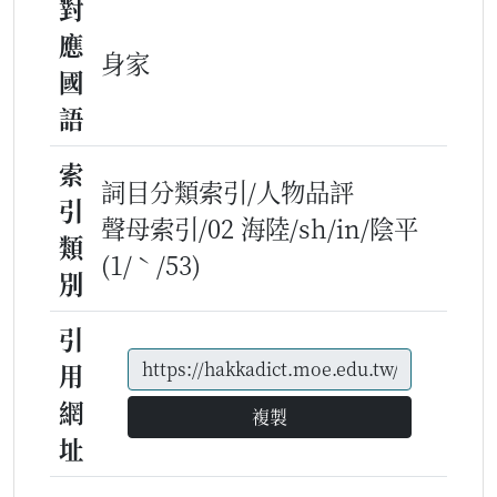
對
應
身家
國
語
索
詞目分類索引/人物品評
引
聲母索引/02 海陸/sh/in/陰平
類
(1/ˋ/53)
別
引
用
網
複製
址