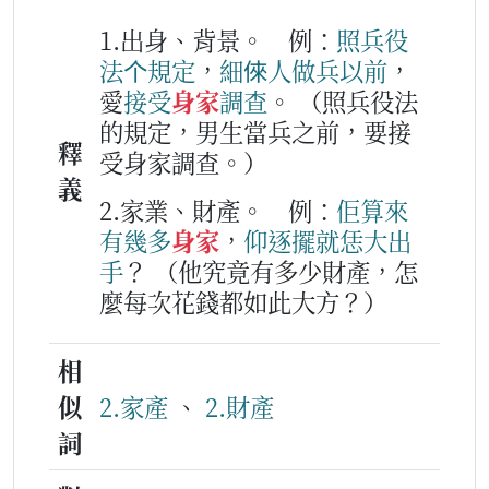
1.出身、背景。
例：
照
兵役
法
个
規定
，
細倈人
做兵
以前
，
愛
接受
身家
調查
。
（照兵役法
的規定，男生當兵之前，要接
釋
受身家調查。）
義
2.家業、財產。
例：
佢
算來
有幾多
身家
，
仰
逐擺
就
恁
大
出
手
？
（他究竟有多少財產，怎
麼每次花錢都如此大方？）
相
似
2.家產
、
2.財產
詞