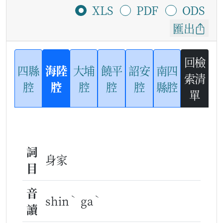
XLS
PDF
ODS
匯出
回檢
四縣
海陸
大埔
饒平
詔安
南四
索清
腔
腔
腔
腔
腔
縣腔
單
詞
身家
目
音
ˋ
ˋ
shin
ga
讀