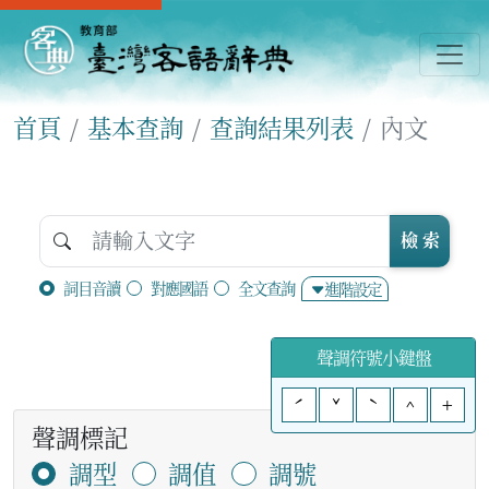
首頁
基本查詢
查詢結果列表
內文
檢 索
詞目音讀
對應國語
全文查詢
進階設定
聲調符號小鍵盤
ˊ
ˇ
ˋ
^
+
聲調標記
調型
調值
調號