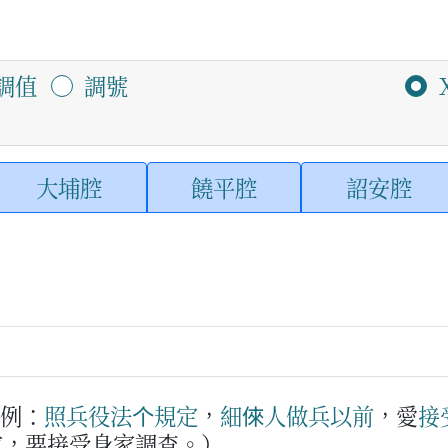
調值
調號
大埔腔
饒平腔
詔安腔
例：
照
兵役
法
个
規定
，
細倈人
做兵
以前
，愛
接
前，要接受身家調查。）