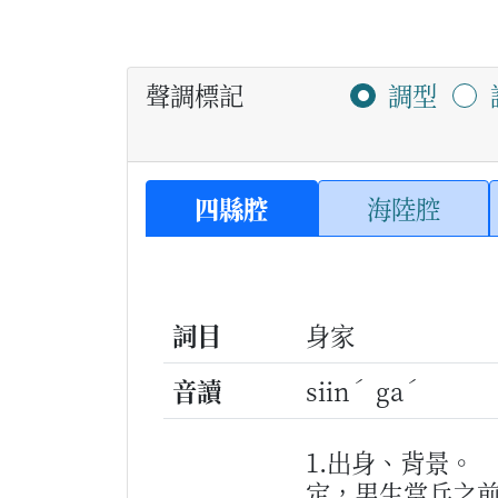
聲調標記
調型
四縣腔
海陸腔
詞目
身家
ˊ
ˊ
音讀
siin
ga
1.出身、背景。
定，男生當兵之