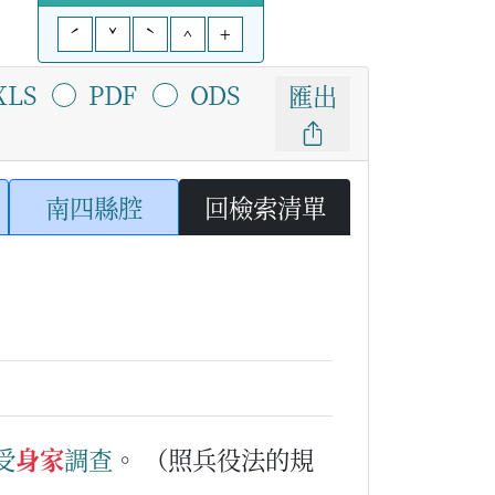
ˊ
ˇ
ˋ
^
+
XLS
PDF
ODS
匯出
南四縣腔
回檢索清單
受
身家
調查
。
（照兵役法的規