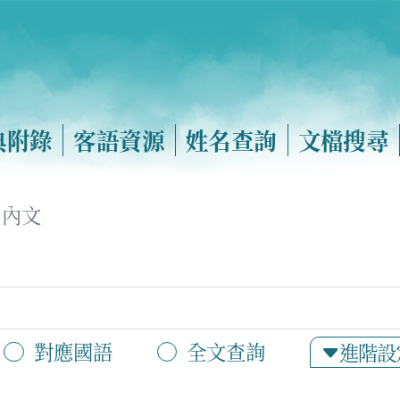
典附錄
客語資源
姓名查詢
文檔搜尋
內文
對應國語
全文查詢
進階設