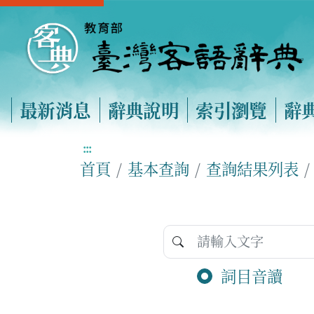
最新消息
辭典說明
索引瀏覽
辭
:::
首頁
基本查詢
查詢結果列表
詞目音讀