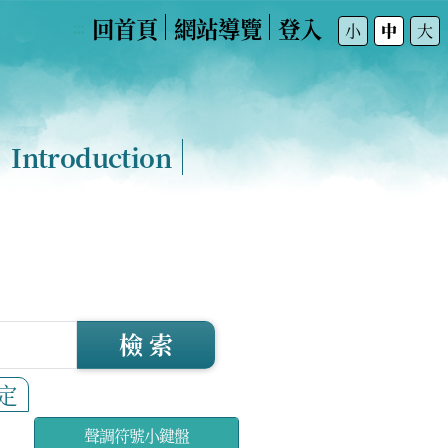
回首頁
網站導覽
登入
:::
小
中
大
Introduction
檢 索
定
聲調符號小鍵盤