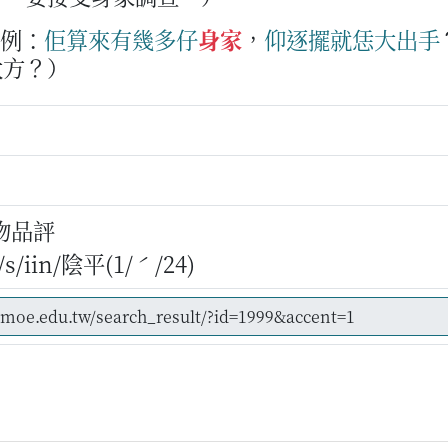
例：
佢
算來
有幾多
仔
身家
，
仰
逐擺
就
恁
大
出手
大方？）
物品評
/iin/陰平(1/ˊ/24)