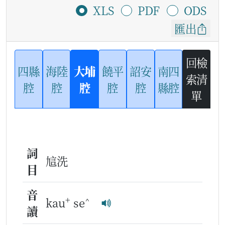
XLS
PDF
ODS
匯出
回檢
四縣
海陸
大埔
饒平
詔安
南四
索清
腔
腔
腔
腔
腔
縣腔
單
詞
訄洗
目
音
+
^
kau
se
讀