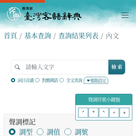
首頁
基本查詢
查詢結果列表
內文
檢 索
詞目音讀
對應國語
全文查詢
進階設定
聲調符號小鍵盤
ˊ
ˇ
ˋ
^
+
聲調標記
調型
調值
調號