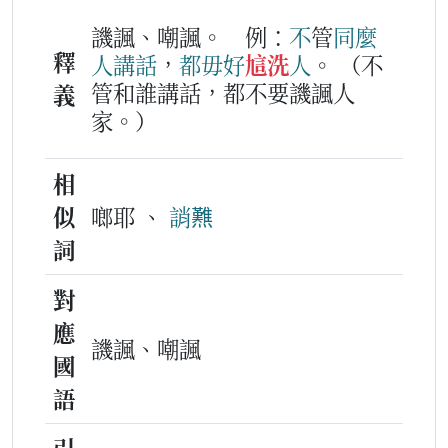
譏諷、嘲諷。
例：
不
管
同
麼
釋
人
講
話
，
都
毋好
訄洗
人
。
（不
管和誰講話，都不要譏諷人
義
家。）
相
似
啷耶 、
誚㸐
詞
對
應
譏諷、嘲諷
國
語