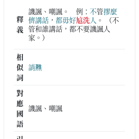
譏諷、嘲諷。
例：
不
管
摎
麼
釋
儕
講
話
，
都
毋好
訄洗
人
。
（不
管和誰講話，都不要譏諷人
義
家。）
相
似
誚㸐
詞
對
應
譏諷、嘲諷
國
語