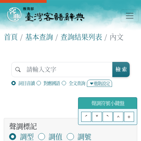
首頁
基本查詢
查詢結果列表
內文
檢 索
詞目音讀
對應國語
全文查詢
進階設定
聲調符號小鍵盤
ˊ
ˇ
ˋ
^
+
聲調標記
調型
調值
調號