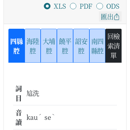
XLS
PDF
ODS
匯出
回檢
四縣
海陸
大埔
饒平
詔安
南四
索清
腔
腔
腔
腔
腔
縣腔
單
詞
訄洗
目
音
ˊ
ˋ
kau
se
讀