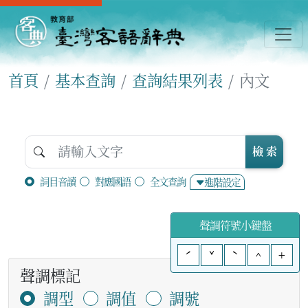
首頁
基本查詢
查詢結果列表
內文
檢 索
詞目音讀
對應國語
全文查詢
進階設定
聲調符號小鍵盤
ˊ
ˇ
ˋ
^
+
聲調標記
調型
調值
調號