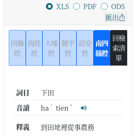
XLS
PDF
ODS
匯出
回檢
四縣
海陸
大埔
饒平
詔安
南四
索清
腔
腔
腔
腔
腔
縣腔
單
詞目
下田
ˊ
ˇ
音讀
ha
tien
釋義
到田地裡從事農務