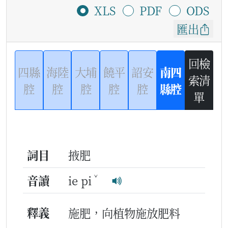
XLS
PDF
ODS
匯出
回檢
四縣
海陸
大埔
饒平
詔安
南四
索清
腔
腔
腔
腔
腔
縣腔
單
詞目
掖肥
ˇ
音讀
ie pi
釋義
施肥，向植物施放肥料