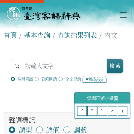
首頁
基本查詢
查詢結果列表
內文
檢 索
詞目音讀
對應國語
全文查詢
進階設定
聲調符號小鍵盤
ˊ
ˇ
ˋ
^
+
聲調標記
調型
調值
調號