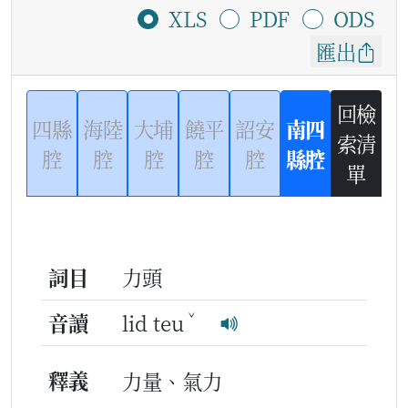
XLS
PDF
ODS
匯出
回檢
四縣
海陸
大埔
饒平
詔安
南四
索清
腔
腔
腔
腔
腔
縣腔
單
詞目
力頭
ˇ
音讀
lid teu
釋義
力量、氣力