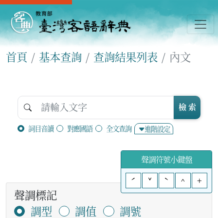
首頁
基本查詢
查詢結果列表
內文
檢 索
詞目音讀
對應國語
全文查詢
進階設定
聲調符號小鍵盤
ˊ
ˇ
ˋ
^
+
聲調標記
調型
調值
調號