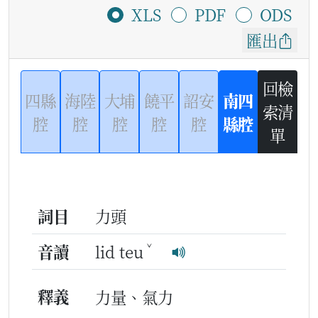
XLS
PDF
ODS
匯出
回檢
四縣
海陸
大埔
饒平
詔安
南四
索清
腔
腔
腔
腔
腔
縣腔
單
詞目
力頭
ˇ
音讀
lid teu
釋義
力量、氣力