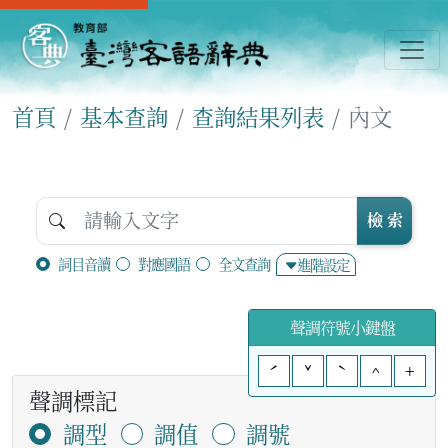
首頁
基本查詢
查詢結果列表
內文
檢 索
詞目音讀
對應國語
全文查詢
進階設定
聲調符號小鍵盤
ˊ
ˇ
ˋ
^
+
聲調標記
調型
調值
調號