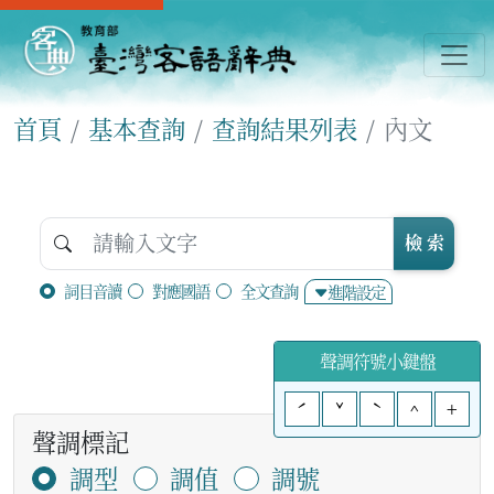
首頁
基本查詢
查詢結果列表
內文
檢 索
詞目音讀
對應國語
全文查詢
進階設定
聲調符號小鍵盤
ˊ
ˇ
ˋ
^
+
聲調標記
調型
調值
調號