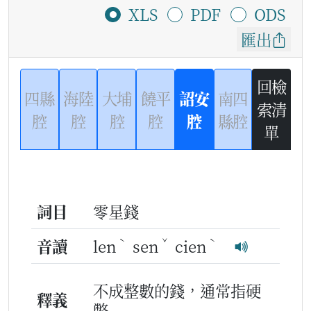
XLS
PDF
ODS
匯出
回檢
四縣
海陸
大埔
饒平
詔安
南四
索清
腔
腔
腔
腔
腔
縣腔
單
詞目
零星錢
ˋ
ˇ
ˋ
音讀
len
sen
cien
不成整數的錢，通常指硬
釋義
幣