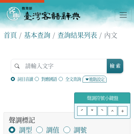
首頁
基本查詢
查詢結果列表
內文
檢 索
詞目音讀
對應國語
全文查詢
進階設定
聲調符號小鍵盤
ˊ
ˇ
ˋ
^
+
聲調標記
調型
調值
調號