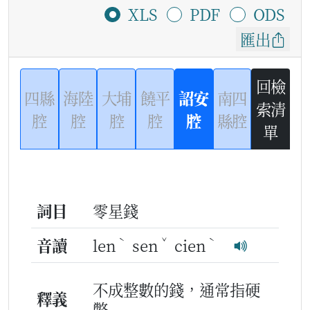
XLS
PDF
ODS
匯出
回檢
四縣
海陸
大埔
饒平
詔安
南四
索清
腔
腔
腔
腔
腔
縣腔
單
詞目
零星錢
ˋ
ˇ
ˋ
音讀
len
sen
cien
不成整數的錢，通常指硬
釋義
幣