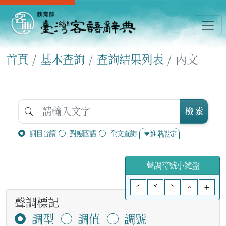
首頁
基本查詢
查詢結果列表
內文
檢 索
詞目音讀
對應國語
全文查詢
進階設定
聲調符號小鍵盤
ˊ
ˇ
ˋ
^
+
聲調標記
調型
調值
調號