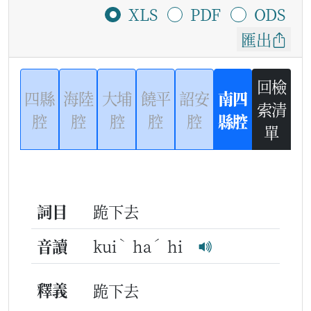
XLS
PDF
ODS
匯出
回檢
四縣
海陸
大埔
饒平
詔安
南四
索清
腔
腔
腔
腔
腔
縣腔
單
詞目
跪下去
ˋ
ˊ
音讀
kui
ha
hi
釋義
跪下去