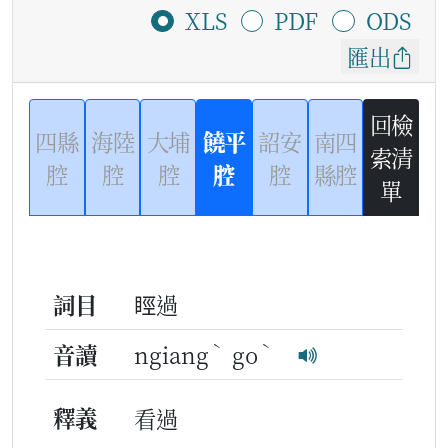
XLS
PDF
ODS
匯出
回檢
四縣
海陸
大埔
饒平
詔安
南四
索清
腔
腔
腔
腔
腔
縣腔
單
詞目
䀴過
ˋ
ˋ
音讀
ngiang
go
釋義
看過