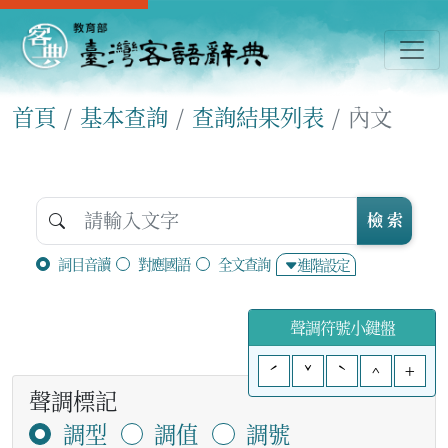
首頁
基本查詢
查詢結果列表
內文
檢 索
詞目音讀
對應國語
全文查詢
進階設定
聲調符號小鍵盤
ˊ
ˇ
ˋ
^
+
聲調標記
調型
調值
調號